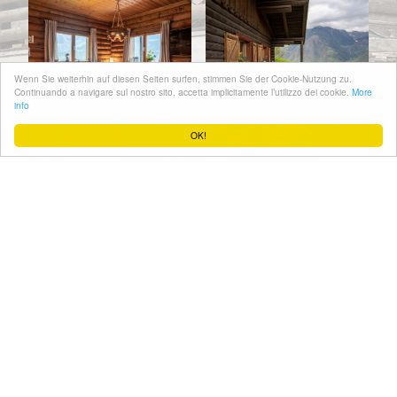
Wenn Sie weiterhin auf diesen Seiten surfen, stimmen Sie der Cookie-Nutzung zu.
Continuando a navigare sul nostro sito, accetta implicitamente l’utilizzo dei cookie.
More
info
OK!
più info